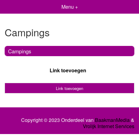
Menu +
Campings
Campings
Link toevoegen
Link toevoegen
Copyright © 2023 Onderdeel van
BaakmanMedia
&
Vrolijk Internet Services